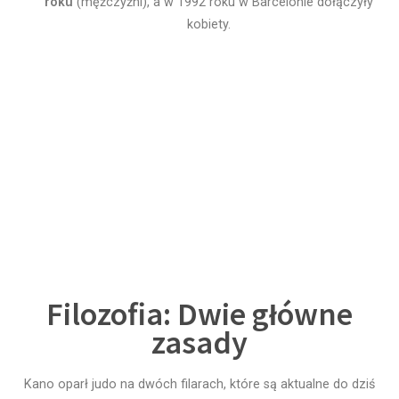
roku
(mężczyźni), a w 1992 roku w Barcelonie dołączyły
kobiety.
Filozofia: Dwie główne
zasady
Kano oparł judo na dwóch filarach, które są aktualne do dziś