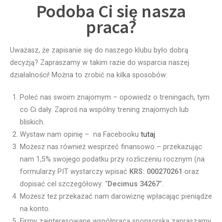
Podoba Ci się nasza
praca?
Uważasz, że zapisanie się do naszego klubu było dobrą
decyzją? Zapraszamy w takim razie do wsparcia naszej
działalności! Można to zrobić na kilka sposobów:
Poleć nas swoim znajomym – opowiedz o treningach, tym
co Ci dały. Zaproś na wspólny trening znajomych lub
bliskich.
Wystaw nam opinię – na Facebooku
tutaj
Możesz nas również wesprzeć finansowo – przekazując
nam 1,5% swojego podatku przy rozliczeniu rocznym (na
formularzy PIT wystarczy wpisać
KRS: 000270261
oraz
dopisać cel szczegółowy: “
Decimus 34267
”.
Możesz też przekazać nam darowiznę wpłacając pieniądze
na konto.
Firmy zainteresowane współpracą sponsorską zapraszamy